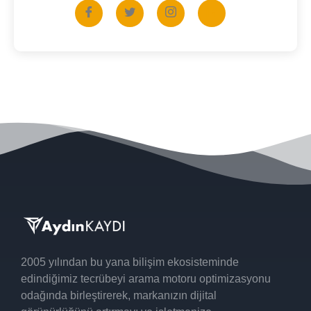
2005 yılından
bu yana bilişim ekosisteminde
edindiğimiz tecrübeyi
arama motoru optimizasyonu
odağında birleştirerek, markanızın
dijital