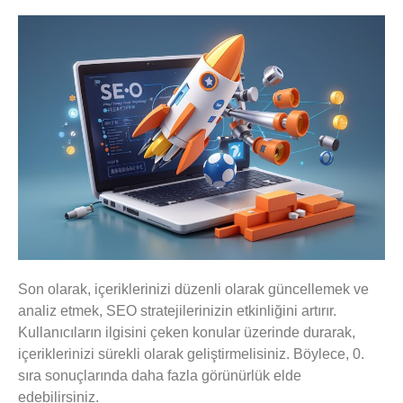
Son olarak, içeriklerinizi düzenli olarak güncellemek ve
analiz etmek, SEO stratejilerinizin etkinliğini artırır.
Kullanıcıların ilgisini çeken konular üzerinde durarak,
içeriklerinizi sürekli olarak geliştirmelisiniz. Böylece, 0.
sıra sonuçlarında daha fazla görünürlük elde
edebilirsiniz.