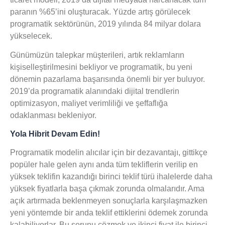
paranın %65’ini oluşturacak. Yüzde artış görülecek
programatik sektörünün, 2019 yılında 84 milyar dolara
yükselecek.
Günümüzün talepkar müşterileri, artık reklamların
kişiselleştirilmesini bekliyor ve programatik, bu yeni
dönemin pazarlama başarısında önemli bir yer buluyor.
2019’da programatik alanındaki dijital trendlerin
optimizasyon, maliyet verimliliği ve şeffaflığa
odaklanması bekleniyor.
Yola Hibrit Devam Edin!
Programatik modelin alıcılar için bir dezavantajı, gittikçe
popüler hale gelen aynı anda tüm tekliflerin verilip en
yüksek teklifin kazandığı birinci teklif türü ihalelerde daha
yüksek fiyatlarla başa çıkmak zorunda olmalarıdır. Ama
açık artırmada beklenmeyen sonuçlarla karşılaşmazken
yeni yöntemde bir anda teklif ettiklerini ödemek zorunda
kalabiliyorlar. Bu sorunu çözmek ve ikinci fiyat ile birinci