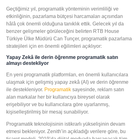
Geçtiğimiz yıl, programatik yönteminin verimliliği ve
etkinliğinin, pazarlama bütçesi harcamaları açısından
hâlâ çok önemli olduğuna tanıklık ettik. Gelecek yıl da
benzer gelişmeler görüleceğini belirten RTB House
Türkiye Ülke Müdürü Can Tunçer, programatik pazarlama
stratejileri için en önemli eğilimleri açıklıyor:
Yapay Zekâ ile derin öğrenme programatik satın
almayı destekliyor
En yeni programatik platformları, en önemli kullanıcılara
ulaşmak için gelişmiş yapay zekâ (AI) ve derin öğrenme
ile destekleniyor.
Programatik
sayesinde, reklam satın
alan markalar her bir kullanıcıya bireysel olarak
erişebiliyor ve bu kullanıcılara göre uyarlanmış,
kişiselleştirilmiş bir mesaj sunabiliyor.
Programatik teknolojisinin istikrarlı yükselişinin devam
etmesi bekleniyor. Zenith’in açıkladığı verilere göre, bu
ticaret modeli, 2019’da dijital medyada harcanacak tüm