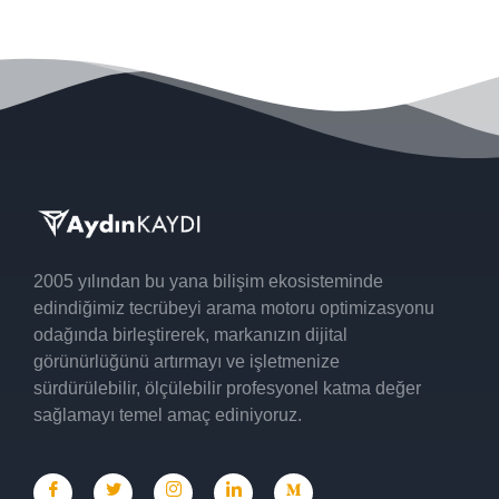
2005 yılından
bu yana bilişim ekosisteminde
edindiğimiz tecrübeyi
arama motoru optimizasyonu
odağında birleştirerek, markanızın
dijital
görünürlüğünü
artırmayı ve işletmenize
sürdürülebilir, ölçülebilir profesyonel katma değer
sağlamayı temel amaç ediniyoruz.