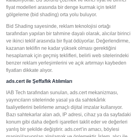
fiyat modelleri arasında bir denge kurmak için teklif
gölgeleme (bid shading) orta yolu buluyor.
Bid Shading sayesinde, reklam teknolojisi ortağı
tarafından yapılan bir tahmine dayalı olarak, alıcılar birinci
ve ikinci teklif arasında bir fiyat ödüyorlar. Değerlendirme,
kazanan teklifin ne kadar yüksek olması gerektiğini
hesaplamak için geçmiş teklifleri, belirli web sitelerindeki
benzer reklam yerleşimlerini ve açık artırmayı kaybeden
fiyatları dikkate alıyor.
ads.cert ile Şeffaflık Atılımları
IAB Tech tarafından sunulan, ads.cert mekanizması,
yayıncıların sitelerinde yasal ya da sahtekârlık
faaliyetlerini belirleme amaçlı dijital imzalar kullanıyor.
Bazı sahtekarlar alan adı, IP adresi, cihaz ya da sayfadaki
konum gibi daha değerli işaretleri taklit eder ve değerleri
yanlış bir şekilde değiştirir. ads.cert’in amacı, böylesi
manipülasyonları algılamak ve önlemektir. İşlem, alıcı ile